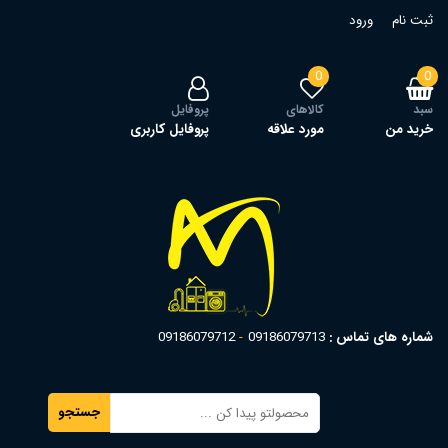
ثبت نام
ورود
0
0
سبد
کالاهای
پروفایل
خرید من
مورد علاقه
پروفایل کاربری
شماره های تماس :
09186079713
09186079712
جستجو