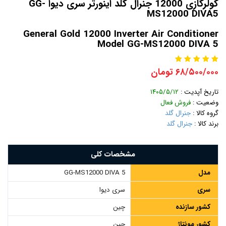
کولرگازی 12000 جنرال گلد اینورتر سری دیوا GG-
MS12000 DIVA5
General Gold 12000 Inverter Air Conditioner
Model GG-MS12000 DIVA 5
۶۸/۵۰۰/۰۰۰ تومان
تاریخ آپدیت :
۱۴۰۵/۵/۱۲
وضعیت :
فروش فعال
گروه کالا :
جنرال گلد
برند کالا :
جنرال گلد
مشخصات کلی
مدل
GG-MS12000 DIVA 5
سری
سری دیوا
کشور سازنده
چین
کشور مونتاژ
چین