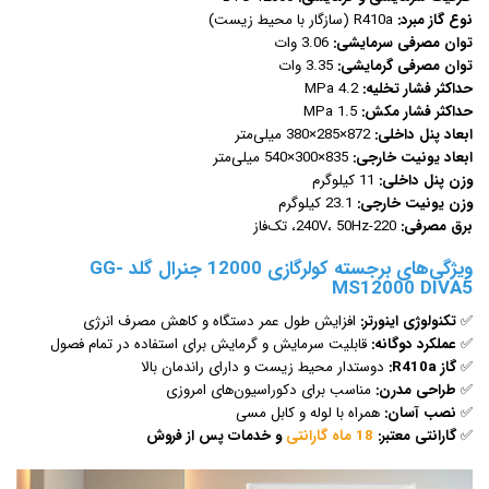
نوع گاز مبرد:
R410a (سازگار با محیط زیست)
توان مصرفی سرمایشی:
3.06 وات
توان مصرفی گرمایشی:
3.35 وات
حداکثر فشار تخلیه:
4.2 MPa
حداکثر فشار مکش:
1.5 MPa
ابعاد پنل داخلی:
872×285×380 میلی‌متر
ابعاد یونیت خارجی:
835×300×540 میلی‌متر
وزن پنل داخلی:
11 کیلوگرم
وزن یونیت خارجی:
23.1 کیلوگرم
برق مصرفی:
220-240V، 50Hz، تک‌فاز
ویژگی‌های برجسته کولرگازی 12000 جنرال گلد GG-
MS12000 DIVA5
✅
تکنولوژی اینورتر:
افزایش طول عمر دستگاه
و
کاهش مصرف انرژی
✅
عملکرد دوگانه:
قابلیت سرمایش و گرمایش برای استفاده در تمام فصول
✅
گاز R410a:
دوستدار محیط زیست و دارای راندمان بالا
✅
طراحی مدرن:
مناسب برای دکوراسیون‌های امروزی
✅
نصب آسان:
همراه با لوله و کابل مسی
✅
گارانتی معتبر:
18 ماه گارانتی
و خدمات پس از فروش