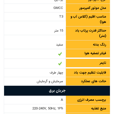
مدل موتور کمپرسور
GMCC
مناسب اقلیم (کلاس آب و
T3
هوا)
حداکثر قدرت پرتاب باد
15 متر
(متر)
رنگ بدنه
سفید
فیلتر تصفیه هوا
تایمر
قابلیت تنظیم جهت باد
چهار طرف
حالت های عملکرد
سرمایش و گرمایش
جریان برق
برچسب مصرف انرژی
A
منبع تغذیه
220-240V, 50Hz, 1Ph