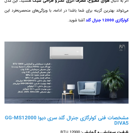
اگر به دنبال
هوای مطبوع، مصرف انرژی کمتر و طراحی شیک
هستید، این مدل
می‌تواند بهترین گزینه برای شما باشد! در ادامه، با ویژگی‌های منحصربه‌فرد این
کولرگازی 12000 جنرال گلد
آشنا شوید.
مشخصات فنی کولرگازی جنرال گلد سری دیوا GG-MS12000
DIVA5
ظرفیت سرمایشی و گرمایشی:
12000 BTU