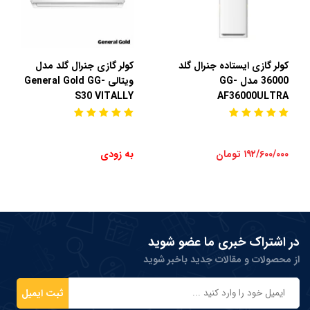
کولر گازی ایستاده جنرال گلد
کولر گازی جنرال گلد مدل
36000 مدل GG-
ویتالی General Gold GG-
S30 VITALLY
AF36000ULTRA
۱۹۲/۶۰۰/۰۰۰ تومان
به زودی
در اشتراک خبری ما عضو شوید
از محصولات و مقالات جدید باخبر شوید
ثبت ایمیل