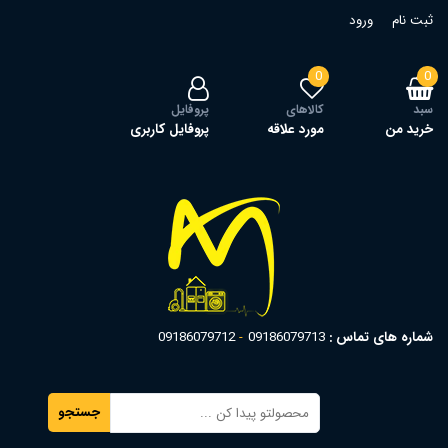
ثبت نام
ورود
0
0
سبد
کالاهای
پروفایل
خرید من
مورد علاقه
پروفایل کاربری
شماره های تماس :
09186079713
09186079712
جستجو