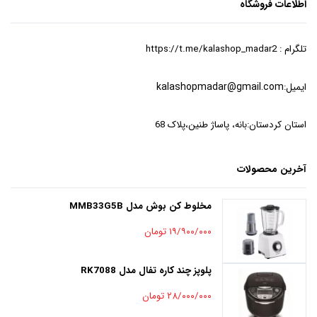
اطلاعات فروشگاه
تلگرام : https://t.me/kalashop_madar2
ایمیل:
kalashopmadar@gmail.com
استان کردستان:بانه، پاساژ طنین،پلاک 68
آخرین محصولات
مخلوط کن بوش مدل MMB33G5B
۱۹/۹۰۰/۰۰۰ تومان
پلوپز چند کاره تفال مدل RK7088
۲۸/۰۰۰/۰۰۰ تومان