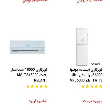
۸۴/۳۰۰/۰۰۰ تومان
۶۴/۶۰۰/۰۰۰ تومان
کولرگازی ایستاده یونیوا
کولرگازی 18000 مدیااستار
36000 زیتا مدل UN-
رلانت MS-TS18000
RELANT
MF36000 ZETTA T3
موجود نیست
تماس بگیرید