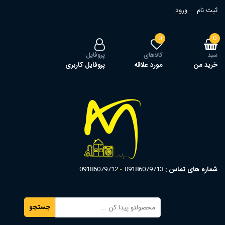
ثبت نام
ورود
0
0
سبد
کالاهای
پروفایل
خرید من
مورد علاقه
پروفایل کاربری
شماره های تماس :
09186079713
09186079712
جستجو