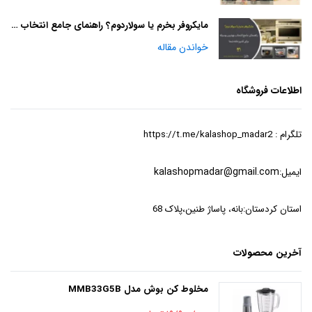
مایکروفر بخرم یا سولاردوم؟ راهنمای جامع انتخاب بهترین وسیله برای آشپزخانه شما
خواندن مقاله
اطلاعات فروشگاه
تلگرام : https://t.me/kalashop_madar2
ایمیل:
kalashopmadar@gmail.com
استان کردستان:بانه، پاساژ طنین،پلاک 68
آخرین محصولات
مخلوط کن بوش مدل MMB33G5B