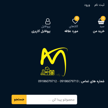
ثبت نام
ورود
0
0
سبد
کالاهای
پروفایل
خرید من
مورد علاقه
پروفایل کاربری
شماره های تماس :
09186079713
09186079712
جستجو