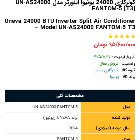
کولرگازی 24000 یونیوا اینورتر مدل UN-AS24000
FANTOM-5 [T3]
Uneva 24000 BTU Inverter Split Air Conditioner
– Model UN-AS24000 FANTOM-5 T3
۹۵/۶۰۰/۰۰۰ تومان
تاریخ آپدیت :
۱۴۰۵/۵/۱۷
وضعیت :
فروش فعال
گروه کالا :
کولرگازی یونیوا
برند کالا :
یونیوا
مشخصات کلی
مدل
UN-AS24000 FANTOM-5
تولید کننده
برند UNEVA (یونیوا)
سال عرضه (میلادی)
2024
سری
FANTOM-5