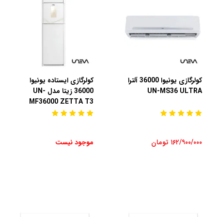
کولرگازی یونیوا 36000 آلترا
کولرگازی ایستاده یونیوا
UN-MS36 ULTRA
36000 زیتا مدل UN-
MF36000 ZETTA T3
۱۶۲/۹۰۰/۰۰۰ تومان
موجود نیست