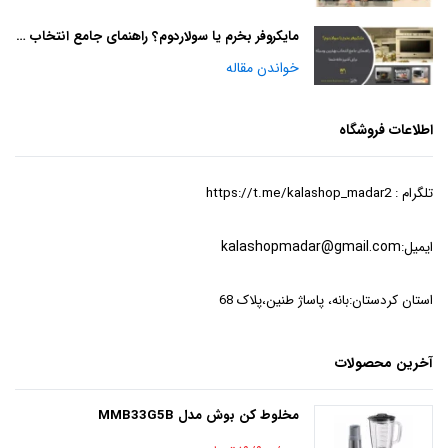
مایکروفر بخرم یا سولاردوم؟ راهنمای جامع انتخاب بهترین وسیله برای آشپزخانه شما
خواندن مقاله
اطلاعات فروشگاه
تلگرام : https://t.me/kalashop_madar2
ایمیل:
kalashopmadar@gmail.com
استان کردستان:بانه، پاساژ طنین،پلاک 68
آخرین محصولات
مخلوط کن بوش مدل MMB33G5B