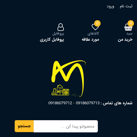
ثبت نام
ورود
0
0
سبد
کالاهای
پروفایل
خرید من
مورد علاقه
پروفایل کاربری
شماره های تماس :
09186079713
09186079712
جستجو