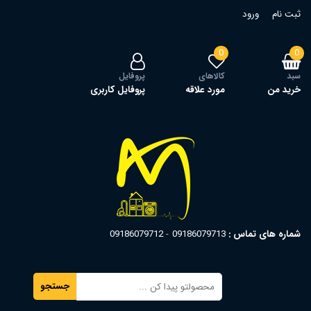
ثبت نام
ورود
0
0
سبد
کالاهای
پروفایل
خرید من
مورد علاقه
پروفایل کاربری
شماره های تماس :
09186079713
09186079712
جستجو