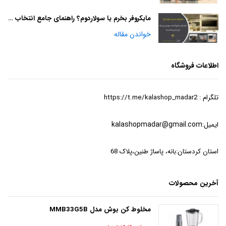
مایکروفر بخرم یا سولاردوم؟ راهنمای جامع انتخاب بهترین وسیله برای آشپزخانه شما
خواندن مقاله
اطلاعات فروشگاه
تلگرام : https://t.me/kalashop_madar2
ایمیل:
kalashopmadar@gmail.com
استان کردستان:بانه، پاساژ طنین،پلاک 68
آخرین محصولات
مخلوط کن بوش مدل MMB33G5B