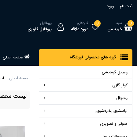
ثبت نام
ورود
0
سبد
0
کالاهای
پروفایل
خرید من
مورد علاقه
پروفایل کاربری
گروه های محصولی فروشگاه
صفحه اصلی
وسایل گرمایشی
صفحه اصلی
آبم
کولر گازی
لیست محصولا
یخچال
لباسشویی،ظرفشویی
صوتی و تصویری
محصولات بیسل