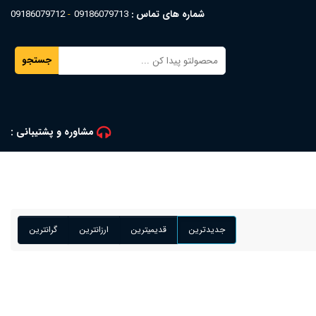
شماره های تماس :
09186079713
09186079712
جستجو
مشاوره و پشتیبانی :
جدیدترین
قدیمیترین
ارزانترین
گرانترین