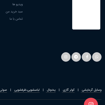
ویدیو ها
سبد خرید من
تماس با ما
وسایل گرمایشی
کولر گازی
یخچال
لباسشویی،ظرفشویی
صوتی 