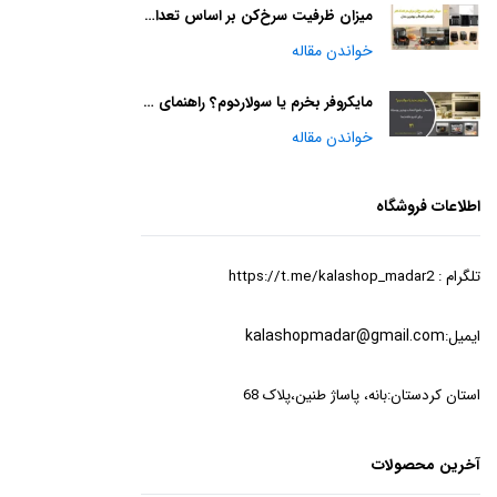
میزان ظرفیت سرخ‌کن بر اساس تعداد نفرات: راهنمای انتخاب بهترین مدل
خواندن مقاله
مایکروفر بخرم یا سولاردوم؟ راهنمای جامع انتخاب بهترین وسیله برای آشپزخانه شما
خواندن مقاله
اطلاعات فروشگاه
تلگرام : https://t.me/kalashop_madar2
ایمیل:
kalashopmadar@gmail.com
استان کردستان:بانه، پاساژ طنین،پلاک 68
آخرین محصولات