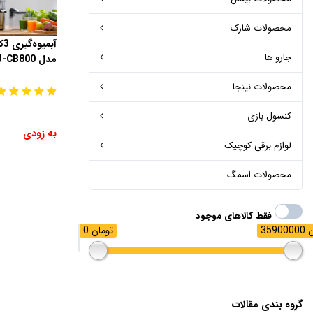
محصولات شارک
آب
جارو ها
مدل MJ-CB800
محصولات نینجا
کنسول بازی
به زودی
لوازم برقی کوچیک
محصولات اسمگ
فقط کالاهای موجود
مان
0 تومان
گروه بندی مقالات