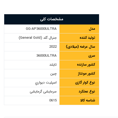
مشخصات کلی
مدل
GG-AP36000ULTRA
تولید کننده
جنرال گلد (General Gold)
سال عرضه (میلادی)
2022
سری
36000ULTRA
کشور سازنده
تایلند
کشور مونتاژ
چین
نوع کولر گازی
اسپليت ديواري
نوع عملکرد
سرمایشی گرمایشی
شناسه کالا
0615