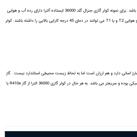
در واقع هر کولر گازی یک رده اب و هوایی را دارد. رده های به این صورت هستند که هر چه عدد بیشتر باشد کولر گازی در شایز حاد تری می تواند کارایی بهتری را داشته باشد. برای نمونه کولر گازی جنرال گلد 36000 ایستاده آلترا دارای رده آب و هوایی
T3 است واین یعنی می تواند دمای 53 درجه را تحمل کند. برای شهر های بسیار گرم و شرجی این کولر گازی کارایی بالایی را خواهد داشت. دیگر کولر گازی ها با رده آب و هوایی T2 و یا T1 می توانند در دمای 45 درجه کارایی بالایی را داشته باشند. کولر
وع گاز R410a ، R22 و R135 در کولر گازی استفاده می شوند که این نوع گاز ها هر کدام ویژگی های و مزیت های خود را دارند. برای نمونه گاز R22 هم شارژ اسانی دارد و هم ارزان است اما به لحاظ زیست محیطی استاندارد نیست . گاز
R410a دارای استاندارد زیست محیطی بوده و گران است و شارژ آن سخت است اما با روغن سنتتیکی استفاده می شود که دوام موتور را بالا می برد. گاز R135 هم گاز سبکی بوده و سریعتر می باشد. به هر حال در کولر گازی 36000 الترا از گاز R410a با