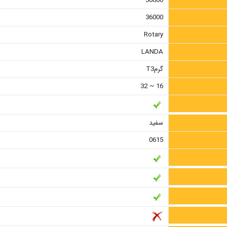
36000
36000
Rotary
LANDA
گرمT3
16 ~ 32
سفید
0615