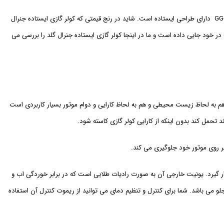
کولر گازی خود دارای سه نوع از طراحی می باشد که شرکت جنرال گلد در هز سه نوع از طراحی دارای مدل هایی فوق العاده است. کولر گازی جنرال گلد GG-AF36000 Ultra دارای طراحی ایستاده است. شاید در رنج قیمتی که کولر گازی ایستاده جنرال
در خود جایی داده است و ما در اینجا کولر گازی ایستاده جنرال گلد را بررسی می
ت 36000 است و این یعنی میزان فضای زیادی را سرد نگه می دارد. این کولر گازی از گاز R410a استفاده می کند که هم به لحاظ زیست محیطی و هم به لحاظ کارایی و دوام موتور بسیار کاربردی است
قرار گیرد. یونیت خارجی آن به صورت رادیات طلایی است که در برابر خوردگی اب و
می باشد. شما برای کنترل و تنظیم دمای می توانید از ریموت کنترل آن استفاده