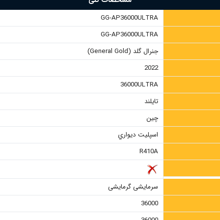
مشخصات کلی
GG-AP36000ULTRA
GG-AP36000ULTRA
جنرال گلد (General Gold)
2022
36000ULTRA
تایلند
چین
اسپليت ديواري
R410A
سرمایشی گرمایشی
36000