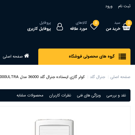
ثبت نام
ورود
0
سبد
0
کالاهای
پروفایل
خرید من
مورد علاقه
پروفایل کاربری
گروه های محصولی فروشگاه
صفحه اصلی
صفحه اصلی
جنرال گلد
کولر گازی ایستاده جنرال گلد 36000 مدل GG-AF36000ULTRA
نقد و بررسی
ویژگی های فنی
نظرات کاربران
محصولات مشابه