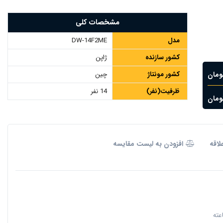
مشخصات کلی
مدل
DW-14F2ME
کشور سازنده
ژاپن
کشور مونتاژ
چین
ظرفيت(نفر)
14 نفر
لاقه
افزودن به لیست مقایسه