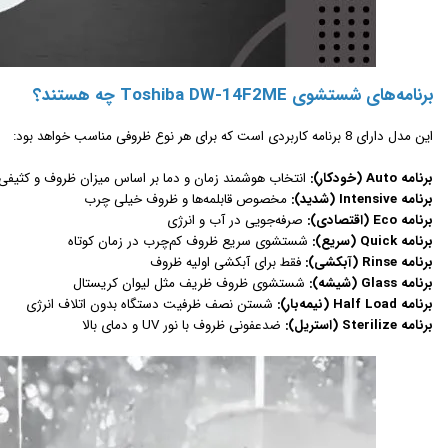
برنامه‌های شستشوی Toshiba DW-14F2ME چه هستند؟
این مدل دارای 8 برنامه کاربردی است که برای هر نوع ظروفی مناسب خواهد بود:
برنامه Auto (خودکار):
انتخاب هوشمند زمان و دما بر اساس میزان ظروف و کثیفی
برنامه Intensive (شدید):
مخصوص قابلمه‌ها و ظروف خیلی چرب
برنامه Eco (اقتصادی):
صرفه‌جویی در آب و انرژی
برنامه Quick (سریع):
شستشوی سریع ظروف کم‌چرب در زمان کوتاه
برنامه Rinse (آبکشی):
فقط برای آبکشی اولیه ظروف
برنامه Glass (شیشه):
شستشوی ظروف ظریف مثل لیوان کریستال
برنامه Half Load (نیمه‌بار):
شستن نصف ظرفیت دستگاه بدون اتلاف انرژی
برنامه Sterilize (استریل):
ضدعفونی ظروف با نور UV و دمای بالا