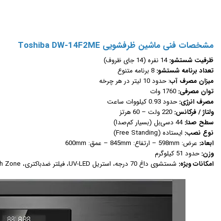
مشخصات فنی ماشین ظرفشویی Toshiba DW-14F2ME
ظرفیت شستشو:
14 نفره (14 جای ظروف)
تعداد برنامه شستشو:
8 برنامه متنوع
میزان مصرف آب
: حدود 10 لیتر در هر چرخه
توان مصرفی:
1760 وات
مصرف انرژی:
حدود 0.93 کیلووات ساعت
ولتاژ / فرکانس:
220 ولت – 60 هرتز
سطح صدا:
44 دسی‌بل (بسیار کم‌صدا)
نوع نصب:
ایستاده (Free Standing)
ابعاد:
عرض: 598mm – ارتفاع: 845mm – عمق: 600mm
وزن:
حدود 51 کیلوگرم
امکانات ویژه:
شستشوی داغ 70 درجه، استریل UV-LED، فیلتر ضدباکتری، Dual Wash Zone