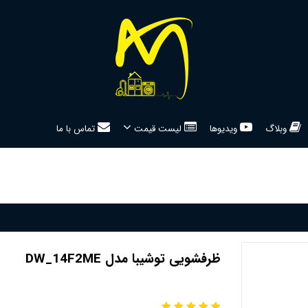
وبلاگ
ویدیوها
لیست قیمت
تماس با ما
ظرفشویی توشیبا مدل DW_14F2ME