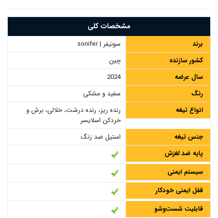
مشخصات کلی
برند
سونیفر | sonifer
کشور سازنده
چین
سال عرضه
2024
رنگ
سفید و مشکی
انواع تیغه
رنده ریز، رنده درشت، خلالی، برش و
خردکن اسلایسر
جنس تیغه
استیل ضد زنگ
پایه ضد لغزش
سیستم ایمنی
قفل ایمنی خودکار
قابلیت شست‌وشو