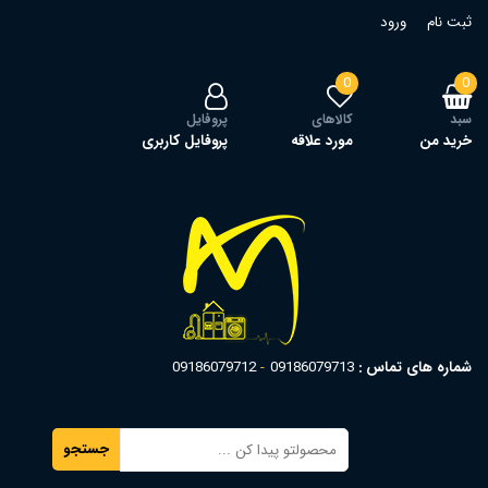
ثبت نام
ورود
0
0
سبد
کالاهای
پروفایل
خرید من
مورد علاقه
پروفایل کاربری
شماره های تماس :
09186079713
09186079712
جستجو