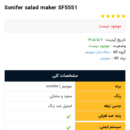
Sonifer salad maker SF5551
موجود نیست
تاریخ آپدیت :
۱۴۰۵/۵/۷
وضعیت :
موجود نیست
گروه کالا :
سالادساز سونیفر
برند کالا :
سونیفر
مشخصات کلی
برند
سونیفر | sonifer
رنگ
سفید و مشکی
جنس تیغه
استیل ضد زنگ
پایه ضد لغزش
سیستم ایمنی