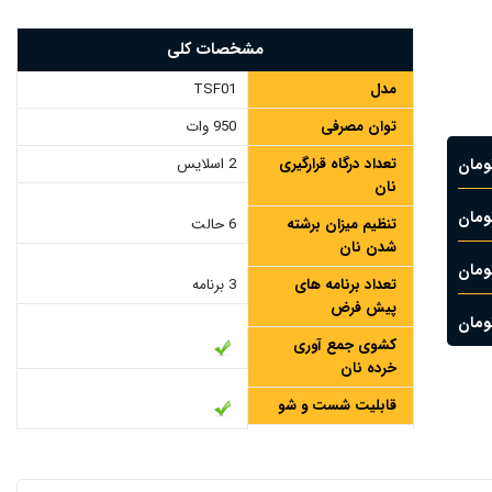
مشخصات کلی
مدل
TSF01
توان مصرفی
950 وات
تعداد درگاه قرارگیری
2 اسلایس
نان
تنظیم میزان برشته
6 حالت
شدن نان
تعداد برنامه های
3 برنامه
پیش فرض
کشوی جمع آوری
خرده نان
قابلیت شست و شو