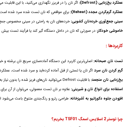
عملکرد یخ‌زدایی (Defrost):
اگر نان را در فریزر نگهداری می‌کنید، با این قابلیت می
عملکرد گرم‌کردن مجدد (Reheat):
برای مواقعی که نان تست شده سرد شده است، این 
سینی جمع‌آوری خرده‌نان کشویی:
خرده‌های نان به راحتی در سینی مخصوص جمع می‌ش
خاموشی خودکار:
در صورتی که نان در داخل دستگاه گیر کند یا فرآیند تست بیش ا
کاربردها :
تست نان صبحانه:
اصلی‌ترین کاربرد این دستگاه آماده‌سازی سریع نان برشته و خو
گرم کردن نان سرد:
اگر نان یا تستی از قبل آماده کرده‌اید و سرد شده است، عملکرد گرم‌کردن مجدد (Reheat) آن را دوباره گرم می‌کند 
یخ‌زدایی نان منجمد:
با قابلیت Defrost می‌توانید نان‌های فریز شده را بدون نیاز به فر یا اجاق، در کوتاه‌ترین زمان آماده مصرف کنید.
استفاده برای انواع نان و شیرینی:
علاوه بر نان تست معمولی، می‌توان از آن برای گ
افزودن جلوه دکوراتیو به آشپزخانه:
طراحی رترو و رنگ‌بندی متنوع باعث می‌شود این د
چرا توستر 2 اسلایس اسمگ TSF01 بخریم؟