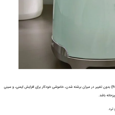
دارای ۶ سطح تنظیم حرارت برای برشته‌کردن نان مطابق با سلیقه، عملکرد یخ‌زدایی (Defrost) برای نان‌های منجمد، عملکرد گرم‌کردن مجدد (Reheat) بدون تغییر در میزان برشته شدن، خاموشی خودکار برای افزایش ایمنی، و سینی
 ترد.