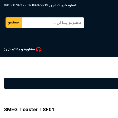
شماره های تماس :
09186079713
09186079712
جستجو
مشاوره و پشتیبانی :
SMEG Toaster TSF01