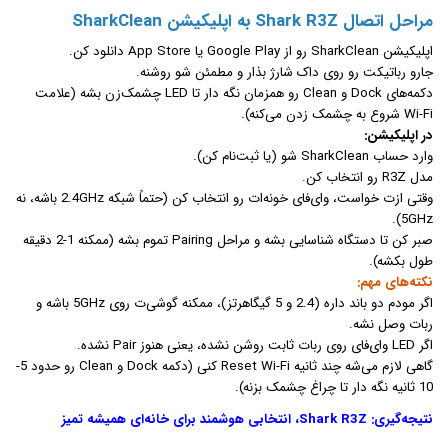
مراحل اتصال Shark R3Z به اپلیکیشن SharkClean
اپلیکیشن SharkClean رو از Google Play یا App Store دانلود کن.
جارو رباتیکت رو روی داک شارژ بذار و مطمئن شو روشنه.
دکمه‌های Dock و Clean رو همزمان نگه دار تا LED چشمک‌زن بشه (علامت
Wi-Fi شروع به چشمک زدن می‌کنه).
در اپلیکیشن:
وارد حساب SharkClean شو (یا ثبت‌نام کن).
مدل R3Z رو انتخاب کن.
وقتی ازت خواست، وای‌فای خونه‌ات رو انتخاب کن (حتماً شبکه 2.4GHz باشه، نه
5GHz).
صبر کن تا دستگاه شناسایی بشه و مراحل Pairing تموم بشه (ممکنه 1-2 دقیقه
طول بکشه).
نکته‌های مهم:
اگر مودم دو باند داره (2.4 و 5 گیگاهرتز)، ممکنه گوشی‌ت روی 5GHz باشه و
ربات وصل نشه.
اگر LED وای‌فای روی ربات ثابت روشن نشده، یعنی هنوز Pair نشده.
گاهی لازم می‌شه چند ثانیه Reset Wi-Fi کنی (دکمه Dock و Clean رو حدود 5-
10 ثانیه نگه دار تا چراغ چشمک بزنه).
نتیجه‌گیری: Shark R3Z، انتخابی هوشمند برای خانه‌ای همیشه تمیز