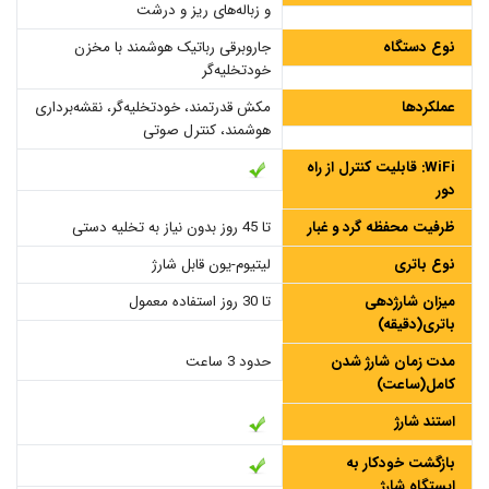
و زباله‌های ریز و درشت
نوع دستگاه
جاروبرقی رباتیک هوشمند با مخزن
خودتخلیه‌گر
عملکردها
مکش قدرتمند، خودتخلیه‌گر، نقشه‌برداری
هوشمند، کنترل صوتی
WiFi: قابلیت کنترل از راه
دور
ظرفیت محفظه گرد و غبار
تا 45 روز بدون نیاز به تخلیه دستی
نوع باتری
لیتیوم-یون قابل شارژ
میزان شارژدهی
تا 30 روز استفاده معمول
باتری(دقیقه)
مدت زمان شارژ شدن
حدود 3 ساعت
کامل(ساعت)
استند شارژ
بازگشت خودکار به
ایستگاه شارژ