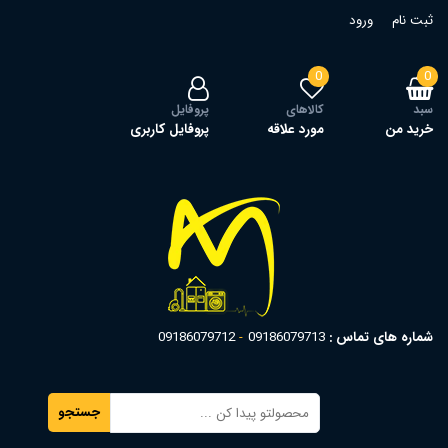
ثبت نام
ورود
0
0
سبد
کالاهای
پروفایل
خرید من
مورد علاقه
پروفایل کاربری
شماره های تماس :
09186079713
09186079712
جستجو