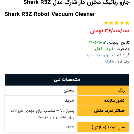
جارو رباتیک مخزن دار شارک مدل Shark R3Z
Shark R3Z Robot Vacuum Cleaner
۳۶/۰۰۰/۰۰۰ تومان
تاریخ آپدیت :
۱۴۰۵/۵/۱۲
وضعیت :
فروش فعال
گروه کالا :
جارو رباتیک شارک
برند کالا :
شارک
مشخصات کلی
رنگ
مشکی
کشور سازنده
آمریکا
حداکثر قدرت مکش
بسیار بالا – مناسب برای موهای حیوانات
و زباله‌های ریز و درشت
سال عرضه (میلادی)
2025