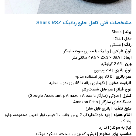
مشخصات فنی کامل جارو رباتیک Shark R3Z
برند |
Shark
مدل |
R3Z
رنگ |
مشکی
نوع طراحی |
رباتیک با مخزن خودتخلیه‌گر
ابعاد |
38.9 × 26.3 × 49.6 سانتی‌متر
وزن |
2.65 کیلوگرم
نوع باتری |
لیتیوم-یون
عمر باتری |
تا 30 روز استفاده مداوم
ظرفیت مخزن |
نگهداری زباله تا 45 روز بدون تخلیه
نوع فیلتر |
غیر قابل شست‌وشو
کنترل |
صوتی (سازگار با Amazon Alexa و Google Assistant)
دستگاه‌های سازگار |
Amazon Echo
منبع تغذیه |
باتری قابل شارژ
اقلام همراه |
پایه خودتخلیه‌گر، 2 برس جانبی، 1 فیلتر، نوار تعیین محدوده، جارو
رباتیک
نیاز به مونتاژ |
ندارد
مناسب برای سطوح |
فرش، کف‌پوش سخت، عملکرد دوگانه