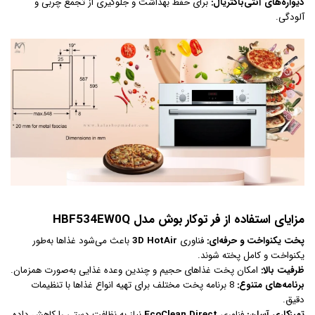
دیواره‌های آنتی‌باکتریال:
برای حفظ بهداشت و جلوگیری از تجمع چربی و
آلودگی.
مزایای استفاده از فر توکار بوش مدل HBF534EW0Q
پخت یکنواخت و حرفه‌ای:
فناوری
3D HotAir
باعث می‌شود غذاها به‌طور
یکنواخت و کامل پخته شوند.
ظرفیت بالا:
امکان پخت غذاهای حجیم و چندین وعده غذایی به‌صورت همزمان.
برنامه‌های متنوع:
8 برنامه پخت مختلف برای تهیه انواع غذاها با تنظیمات
دقیق.
تمیزکاری آسان:
فناوری
EcoClean Direct
نیاز به نظافت دستی را کاهش داده