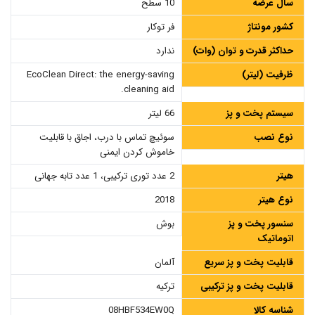
سال عرضه
10 سطح
کشور مونتاژ
فر توکار
حداکثر قدرت و توان (وات)
ندارد
ظرفیت (لیتر)
EcoClean Direct: the energy-saving
cleaning aid.
سیستم پخت و پز
66 لیتر
نوع نصب
سوئیچ تماس با درب، اجاق با قابلیت
خاموش کردن ایمنی
هیتر
2 عدد توری ترکیبی، 1 عدد تابه جهانی
نوع هیتر
2018
سنسور پخت و پز
بوش
اتوماتیک
قابلیت پخت و پز سریع
آلمان
قابلیت پخت و پز ترکیبی
ترکیه
شناسه کالا
08HBF534EW0Q