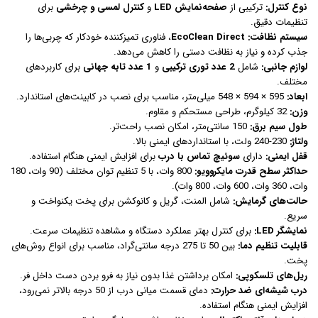
نوع کنترل:
ترکیبی از
صفحه‌نمایش LED
و
کنترل لمسی و چرخشی
برای
تنظیمات دقیق.
سیستم نظافت:
EcoClean Direct
، فناوری تمیزکننده خودکار که چربی‌ها را
جذب کرده و نیاز به نظافت دستی را کاهش می‌دهد.
لوازم جانبی:
شامل
2 عدد توری ترکیبی
و
1 عدد تابه جهانی
برای کاربردهای
مختلف.
ابعاد:
595 × 594 × 548 میلی‌متر، مناسب برای نصب در کابینت‌های استاندارد.
وزن:
32 کیلوگرم، طراحی مستحکم و مقاوم.
طول سیم برق:
150 سانتی‌متر، امکان نصب راحت‌تر.
ولتاژ:
230-240 ولت، با استانداردهای ایمنی بالا.
قفل ایمنی:
دارای
سوئیچ تماس با درب
برای افزایش ایمنی هنگام استفاده.
حداکثر سطح قدرت مایکروویو:
800 وات، با 5 تنظیم توان مختلف (90 وات، 180
وات، 360 وات، 600 وات، 800 وات).
حالت‌های گرمایش:
شامل المنت، گریل و کانوکشن برای پخت یکنواخت و
سریع.
نمایشگر LED:
برای کنترل بهتر عملکرد دستگاه و مشاهده تنظیمات سرعت.
قابلیت تنظیم دما:
بین 50 تا 275 درجه سانتی‌گراد، مناسب برای انواع روش‌های
پخت.
ریل‌های تلسکوپی:
امکان برداشتن غذا بدون نیاز به فرو بردن دست داخل فر.
درب شیشه‌ای ضد حرارت:
دمای قسمت میانی درب از 50 درجه بالاتر نمی‌رود،
افزایش ایمنی هنگام استفاده.