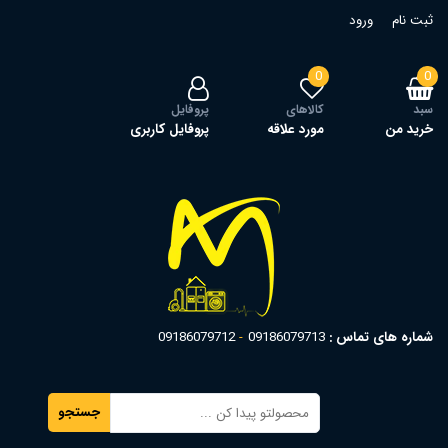
ثبت نام
ورود
0
0
سبد
کالاهای
پروفایل
خرید من
مورد علاقه
پروفایل کاربری
شماره های تماس :
09186079713
09186079712
جستجو