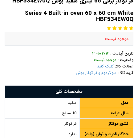
فر توکار برقی 66 لیتری سفید بوش HBF534EW0Q
Series 4 Built-in oven 60 x 60 cm White
HBF534EW0Q
موجود نیست
تاریخ آپدیت :
۱۴۰۵/۲/۱۶
وضعیت :
موجود نیست
اصالت کالا:
کلیک کنید
گروه کالا :
سولاردوم و فر توکار بوش
مشخصات کلی
مدل
سفید
سال عرضه
10 سطح
کشور مونتاژ
فر توکار
حداکثر قدرت و توان (وات)
ندارد