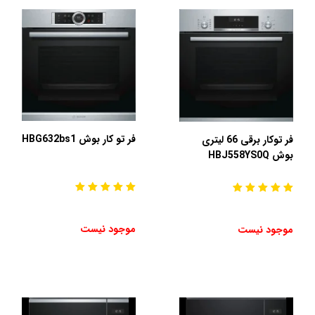
فر تو کار بوش HBG632bs1
فر توکار برقی 66 لیتری
بوش HBJ558YS0Q
موجود نیست
موجود نیست