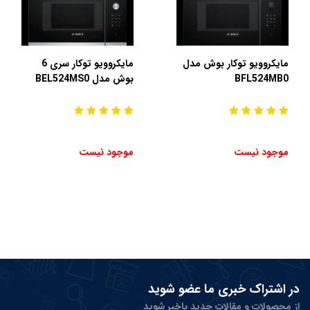
مایکروویو توکار بوش مدل
مایکروویو توکار سری 6
BFL524MB0
بوش مدل BEL524MS0
موجود نیست
موجود نیست
در اشتراک خبری ما عضو شوید
از محصولات و مقالات جدید باخبر شوید