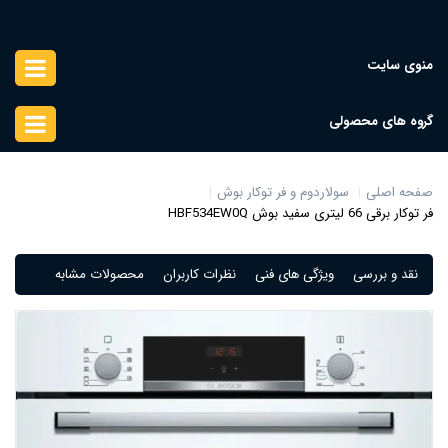
منوی سایت
گروه های محصولی
صفحه اصلی
سولاردوم و فر توکار بوش
فر توکار برقی 66 لیتری سفید بوش HBF534EW0Q
نقد و بررسی
ویژگی های فنی
نظرات کاربران
محصولات مشابه