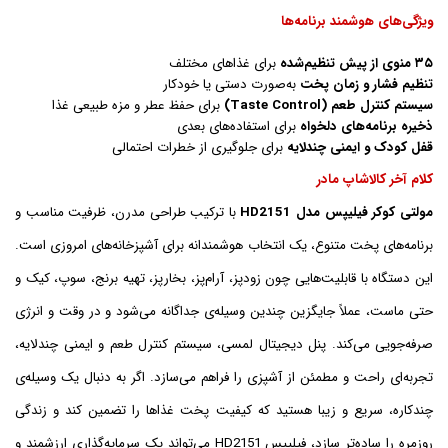
ویژگی‌های هوشمند برنامه‌ها
۳۵ منوی از پیش تنظیم‌شده
برای غذاهای مختلف
تنظیم فشار و زمان پخت
به‌صورت دستی یا خودکار
سیستم کنترل طعم (Taste Control)
برای حفظ عطر و مزه طبیعی غذا
ذخیره برنامه‌های دلخواه
برای استفاده‌های بعدی
قفل کودک و ایمنی چندلایه
برای جلوگیری از خطرات احتمالی
کلام آخر کالاشاپ مادر
مولتی کوکر فیلیپس مدل HD2151
با ترکیب طراحی مدرن، ظرفیت مناسب و
برنامه‌های پخت متنوع، یک انتخاب هوشمندانه برای آشپزخانه‌های امروزی است.
این دستگاه با قابلیت‌هایی چون زودپز، آرام‌پز، بخارپز، تهیه برنج، سوپ، کیک و
حتی ماست، عملاً جایگزین چندین وسیله‌ی جداگانه می‌شود و در وقت و انرژی
صرفه‌جویی می‌کند. پنل دیجیتال لمسی، سیستم کنترل طعم و ایمنی چندلایه،
تجربه‌ای راحت و مطمئن از آشپزی را فراهم می‌سازد. اگر به دنبال یک وسیله‌ی
چندکاره، سریع و زیبا هستید که کیفیت پخت غذاها را تضمین کند و زندگی
روزمره را ساده‌تر سازد، فیلیپس HD2151 می‌تواند یک سرمایه‌گذاری ارزشمند و