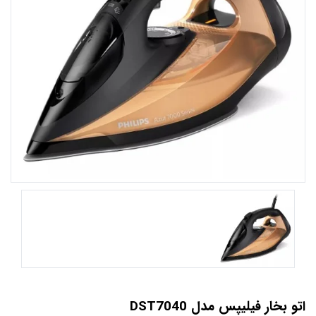
اتو بخار فیلیپس مدل DST7040