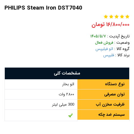
PHILIPS Steam Iron DST7040
۱۶/۸۰۰/۰۰۰ تومان
تاریخ آپدیت :
۱۴۰۵/۵/۷
وضعیت :
فروش فعال
گروه کالا :
اتو فیلیپس
برند کالا :
فلیپس
مشخصات کلی
نوع دستگاه
اتو بخار
توان مصرفی
۲۸۰۰ وات
ظرفیت مخزن آب
300 میلی لیتر
سیستم ضد چکه