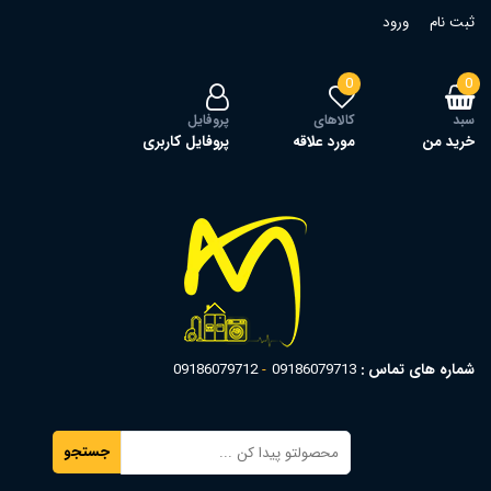
ثبت نام
ورود
0
0
سبد
کالاهای
پروفایل
خرید من
مورد علاقه
پروفایل کاربری
شماره های تماس :
09186079713
09186079712
جستجو