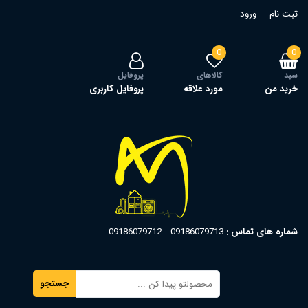
ثبت نام
ورود
0
0
سبد
کالاهای
پروفایل
خرید من
مورد علاقه
پروفایل کاربری
شماره های تماس :
09186079713
09186079712
جستجو