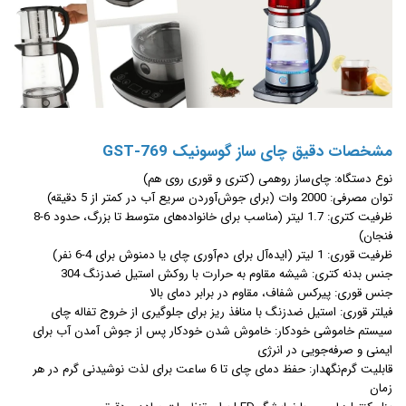
مشخصات دقیق چای‌ ساز گوسونیک GST-769
نوع دستگاه: چای‌ساز روهمی (کتری و قوری روی هم)
توان مصرفی: 2000 وات (برای جوش‌آوردن سریع آب در کمتر از 5 دقیقه)
ظرفیت کتری: 1.7 لیتر (مناسب برای خانواده‌های متوسط تا بزرگ، حدود 6-8
فنجان)
ظرفیت قوری: 1 لیتر (ایده‌آل برای دم‌آوری چای یا دمنوش برای 4-6 نفر)
جنس بدنه کتری: شیشه مقاوم به حرارت با روکش استیل ضدزنگ 304
جنس قوری: پیرکس شفاف، مقاوم در برابر دمای بالا
فیلتر قوری: استیل ضدزنگ با منافذ ریز برای جلوگیری از خروج تفاله چای
سیستم خاموشی خودکار: خاموش شدن خودکار پس از جوش آمدن آب برای
ایمنی و صرفه‌جویی در انرژی
قابلیت گرم‌نگهدار: حفظ دمای چای تا 6 ساعت برای لذت نوشیدنی گرم در هر
زمان