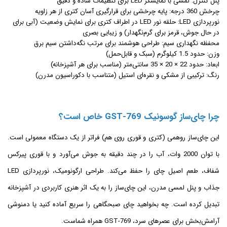
پنل کنترل: لمسی با نمایشگر LED برای تنظیمات ساده و دقیق
چرخش 360 درجه: پایه چرخشی برای قرارگیری آسان کتری از هر زاویه
نورپردازی LED: حلقه نور LED در اطراف کتری برای نمایش وضعیت (آبی برای
در حال جوش، قرمز برای گرم‌نگهدار) و زیبایی بصری
محفظه نگهداری سیم: طراحی هوشمند برای مرتب نگه‌داشتن سیم برق
وزن: حدود 1.5 کیلوگرم (سبک و قابل‌حمل)
ابعاد: حدود 22 × 20 × 35 سانتی‌متر (مناسب برای هر آشپزخانه)
رنگ: ترکیبی از مشکی و نقره‌ای استیل (متناسب با دکوراسیون مدرن)
چرا چای‌ساز گوسونیک GST-769 خاص است؟
این چای‌ساز روهمی (کتری و قوری روی هم) فراتر از یک دستگاه معمولی است.
با توان 2000 وات، آب را در چند دقیقه به جوش می‌آورد و با قوری پیرکس
شفاف، طعم اصیل چای را حفظ می‌کند. طراحی ارگونومیک، نورپردازی LED
جذاب و پنل لمسی مدرن، این چای‌ساز را به یک اثر هنری کاربردی در آشپزخانه
تبدیل کرده است. چه بخواهید چای صبحگاهی را سریع آماده کنید یا دمنوشی
آرامش‌بخش برای عصرهای سرد، GST-769 همراه شماست.