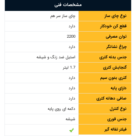
مشخصات فنی
نوع چای ساز
چای ساز سر هم
قطع کن خودکار
دارد
توان مصرفی
2200
چراغ نشانگر
دارد
جنس بدنه کتری
استیل ضد زنگ و شیشه
گنجایش کتری
1.7 لیتر
کتری بدون سیم
دارد
دارای پایه
دارد
صافی دهانه کتری
دارد
نوع کنترل
دکمه ای روی پایه
جنس قوری
شیشه
فیلتر تفاله گیر