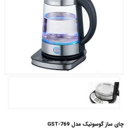
چای ساز گوسونیک مدل GST-769