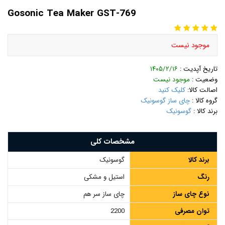
Gosonic Tea Maker GST-769
موجود نیست
تاریخ آپدیت :
۱۴۰۵/۲/۱۶
وضعیت :
موجود نیست
اصالت کالا:
کلیک کنید
گروه کالا :
چای ساز گوسونیک
برند کالا :
گوسونیک
مشخصات کلی
برند کالا
گوسونیک
رنگ
استیل و مشکی
نوع چای ساز
چای ساز سر هم
توان مصرفی
2200