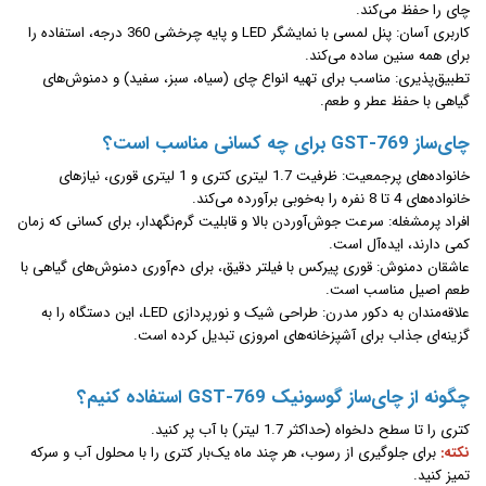
چای را حفظ می‌کند.
کاربری آسان: پنل لمسی با نمایشگر LED و پایه چرخشی 360 درجه، استفاده را
برای همه سنین ساده می‌کند.
تطبیق‌پذیری: مناسب برای تهیه انواع چای (سیاه، سبز، سفید) و دمنوش‌های
گیاهی با حفظ عطر و طعم.
چای‌ساز GST-769 برای چه کسانی مناسب است؟
خانواده‌های پرجمعیت: ظرفیت 1.7 لیتری کتری و 1 لیتری قوری، نیازهای
خانواده‌های 4 تا 8 نفره را به‌خوبی برآورده می‌کند.
افراد پرمشغله: سرعت جوش‌آوردن بالا و قابلیت گرم‌نگهدار، برای کسانی که زمان
کمی دارند، ایده‌آل است.
عاشقان دمنوش: قوری پیرکس با فیلتر دقیق، برای دم‌آوری دمنوش‌های گیاهی با
طعم اصیل مناسب است.
علاقه‌مندان به دکور مدرن: طراحی شیک و نورپردازی LED، این دستگاه را به
گزینه‌ای جذاب برای آشپزخانه‌های امروزی تبدیل کرده است.
چگونه از چای‌ساز گوسونیک GST-769 استفاده کنیم؟
کتری را تا سطح دلخواه (حداکثر 1.7 لیتر) با آب پر کنید.
نکته:
برای جلوگیری از رسوب، هر چند ماه یک‌بار کتری را با محلول آب و سرکه
تمیز کنید.