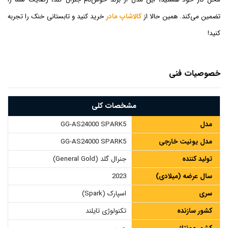
تضمین می‌کند. همین حالا از
کالاشاپ مادر
خرید کنید و تابستانی خنک را تجربه
کنید!
خصوصیات فنی
مشخصات کلی
مدل
GG-AS24000 SPARK5
مدل یونیت خارجی
GG-AS24000 SPARK5
تولید کننده
جنرال گلد (General Gold)
سال عرضه (میلادی)
2023
سری
اسپارک (Spark)
کشور سازنده
تکنولوژی تایلند