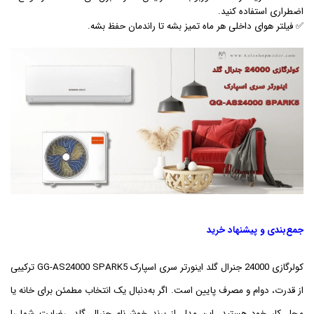
اضطراری استفاده کنید.
✅ فیلتر هوای داخلی هر ماه تمیز بشه تا راندمان حفظ بشه.
جمع‌بندی و پیشنهاد خرید
کولرگازی 24000 جنرال گلد اینورتر سری اسپارک GG-AS24000 SPARK5 ترکیبی
از قدرت، دوام و مصرف پایین است. اگر به‌دنبال یک انتخاب مطمئن برای خانه یا
محل کار خود هستید، این مدل از برند خوش‌نام جنرال گلد، رضایت شما را