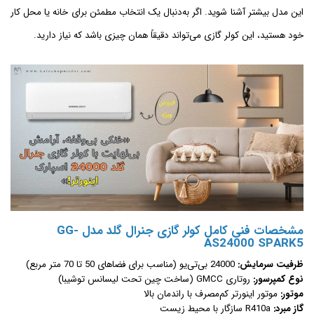
این مدل بیشتر آشنا شوید. اگر به‌دنبال یک انتخاب مطمئن برای خانه یا محل کار
خود هستید، این کولر گازی می‌تواند دقیقاً همان چیزی باشد که نیاز دارید.
مشخصات فنی کامل کولر گازی جنرال گلد مدل GG-
AS24000 SPARK5
ظرفیت سرمایش:
24000 بی‌تی‌یو (مناسب برای فضاهای 50 تا 70 متر مربع)
نوع کمپرسور:
روتاری GMCC (ساخت چین تحت لیسانس توشیبا)
موتور:
موتور اینورتر کم‌مصرف با راندمان بالا
گاز مبرد:
R410a سازگار با محیط زیست