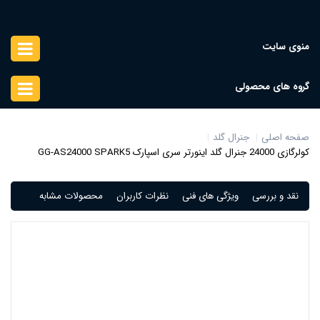
منوی سایت
گروه های محصولی
صفحه اصلی
جنرال گلد
کولرگازی 24000 جنرال گلد اینورتر سری اسپارک GG-AS24000 SPARK5
نقد و بررسی
ویژگی های فنی
نظرات کاربران
محصولات مشابه