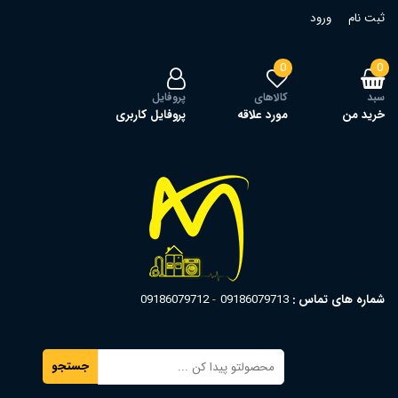
ثبت نام
ورود
0
0
سبد
کالاهای
پروفایل
خرید من
مورد علاقه
پروفایل کاربری
شماره های تماس :
09186079713
09186079712
جستجو