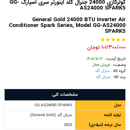
کولرگازی 24000 جنرال گلد اینورتر سری اسپارک GG-
AS24000 SPARK5
General Gold 24000 BTU Inverter Air
Conditioner Spark Series, Model GG-AS24000
SPARK5
۱۰۱/۳۰۰/۰۰۰ تومان
تاریخ آپدیت :
۱۴۰۵/۵/۱۲
وضعیت :
فروش فعال
گروه کالا :
جنرال گلد
برند کالا :
جنرال گلد
مشخصات کلی
مدل
GG-AS24000 SPARK5
تولید کننده
جنرال گلد (General Gold)
سال عرضه (میلادی)
2023