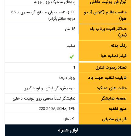
نوع فن یونیت داخلی
پره‌های متحرک چهار جهته
مناسب اقلیم (کلاس آب و
T3 (مناسب برای مناطق گرمسیری تا 65
هوا)
درجه سانتی‌گراد)
حداکثر قدرت پرتاب باد
15 متر
(متر)
رنگ بدنه
سفید
فیلتر تصفیه هوا
تعداد ریموت کنترل
1
قابلیت تنظیم جهت باد
چهار طرف
حالت های عملکرد
سرمایش، گرمایش، رطوبت‌گیری
صفحه نمایشگر
نمایشگر LED مخفی روی یونیت داخلی
منبع تغذیه
220-240V, 50Hz, 1Ph
فاز برق مصرفی
تک فاز
لوازم همراه