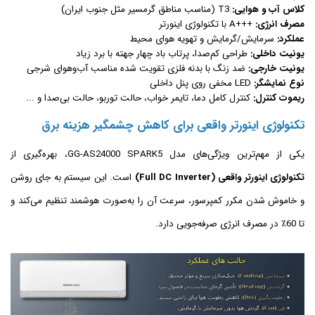
کلاس آب و هوایی:
T3 (مناسب مناطق گرمسیر مثل جنوب ایران)
مصرف انرژی:
+++A با تکنولوژی اینورتر
عملکرد:
سرمایش/گرمایش و تهویه هوای محیط
یونیت داخلی:
طراحی کم‌صدا، پرتاب باد چهار جهته با برد زیاد
یونیت خارجی:
ضد زنگ با بدنه فلزی تقویت شده مناسب آب‌وهوای شرجی
نوع نمایشگر:
LED مخفی روی پنل داخلی
ریموت کنترل:
کنترل کامل دما، تایمر خواب، حالت توربو، حالت بی‌صدا و ...
تکنولوژی اینورتر واقعی برای کاهش چشمگیر هزینه برق
یکی از مهم‌ترین ویژگی‌های مدل GG-AS24000 SPARK5، بهره‌گیری از
تکنولوژی اینورتر واقعی (Full DC Inverter)
است. این سیستم به جای روشن
و خاموش شدن مکرر کمپرسور، سرعت آن را به‌صورت هوشمند تنظیم می‌کند و
تا 60٪ در مصرف انرژی صرفه‌جویی دارد.