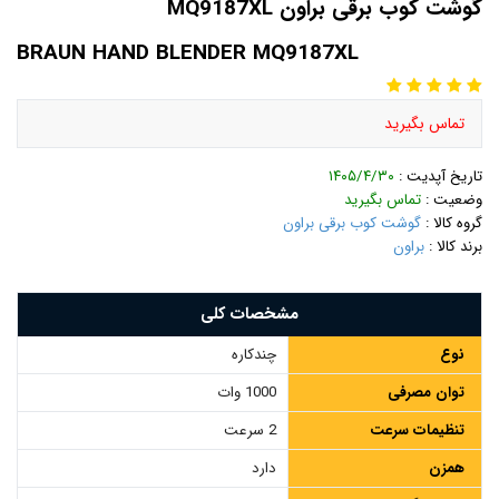
گوشت کوب برقی براون MQ9187XL
BRAUN HAND BLENDER MQ9187XL
تماس بگیرید
تاریخ آپدیت :
۱۴۰۵/۴/۳۰
وضعیت :
تماس بگیرید
گروه کالا :
گوشت کوب برقی براون
برند کالا :
براون
مشخصات کلی
نوع
چندکاره
توان مصرفی
1000 وات
تنظیمات سرعت
2 سرعت
همزن
دارد