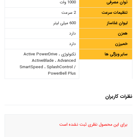
توان مصرفی
1000 وات
تنظیمات سرعت
2 سرعت
لیوان غذاساز
600 میلی لیتر
همزن
دارد
خمیرزن
دارد
سایر ویژگی ها
تکنولوژی Active PowerDrive ،
ActiveBlade ، Advanced
SmartSpeed ، SplashControl /
PowerBell Plus
نظرات کاربران
برای این محصول نظری ثبت نشده است