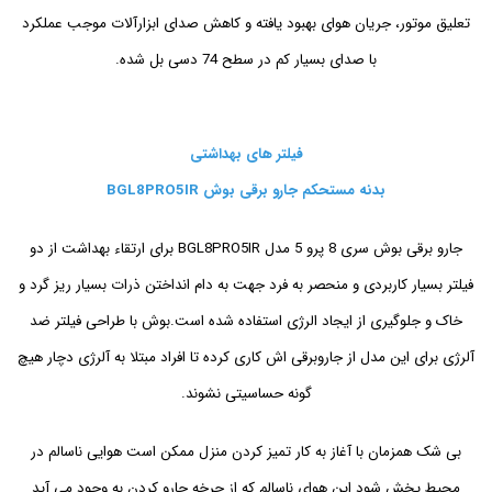
تعلیق موتور، جریان هوای بهبود یافته و کاهش صدای ابزارآلات موجب عملکرد
با صدای بسیار کم در سطح 74 دسی بل شده.
فیلتر های بهداشتی
بدنه مستحکم جارو برقی بوش BGL8PRO5IR
جارو برقی بوش سری 8 پرو 5 مدل BGL8PRO5IR برای ارتقاء بهداشت از دو
فیلتر بسیار کاربردی و منحصر به فرد جهت به دام انداختن ذرات بسیار ریز گرد و
خاک و جلوگیری از ایجاد الرژی استفاده شده است.بوش با طراحی فیلتر ضد
آلرژی برای این مدل از جاروبرقی اش کاری کرده تا افراد مبتلا به آلرژی دچار هیچ
گونه حساسیتی نشوند.
بی شک همزمان با آغاز به کار تمیز کردن منزل ممکن است هوایی ناسالم در
محیط پخش شود این هوای ناسالم که از چرخه جارو کردن به وجود می آید