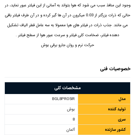
وجود این منافذ سبب می شود که هوا بتواند به آسانی از این فیلتر عبور نماید، در
حالی که ذرات بزرگتر از 0.03 میکرون در آن ها گیر کرده و در آن طرف فیلتر باقی
می مانند. جذب ذرات در فیلتر های هپا معمولا به سه عامل قطر الیاف تشکیل
دهنده فیلتر، ضخامت کلی فیلتر و سرعت عبور هوا از سطح فیلتر .
حرکت نرم و روان جارو برقی بوش
خصوصیات فنی
مشخصات کلی
مدل
BGL8PRO5IR
تولید کننده
بوش
سری
8
کشور سازنده
آلمان