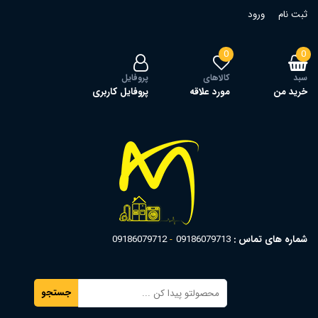
ثبت نام
ورود
0
0
سبد
کالاهای
پروفایل
خرید من
مورد علاقه
پروفایل کاربری
شماره های تماس :
09186079713
09186079712
جستجو