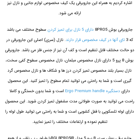
اشاره کردیم به همراه این جاروبرقی یک کیف مخصوص لوازم جانبی و نازل نیز
ارائه می شود.
جاروبرقی بوش 8PRO5
دارای 5 نازل برای تمیز کردن
سطوح مختلف می باشد
که 3
تای آنها در کیف مخصوص قرار دارند
. نازل (سری) اصلی این جاروبرقی در
دو حالت مختلف قابل تنظیم است و کف آن نیز از جنس فلز می باشد. جاروبرقی
بوش 8 پرو 5 دارای نازل مخصوص مبلمان، نازل مخصوص سطوح کفی سخت،
نازل بسیار بلند مخصوص تمیز کردن درز ها و شکاف ها و نازل مخصوص گرد
گیری است و شما به راحتی می توانید تمام سطوح را تمیز کنید. این محصول
دارای
دستگیره Ergo Premium handle
است و شما بدون خستگی و کاملا
راحت می توانید به صورت طولانی مدت مشغول تمیز کردن شوید. این محصول
دارای لوله تلسکوپی با قفل کشویی است و شما به راحتی می توانید طول لوله را
تنظیم نموده و ارتفاعات مختلف را تمیز نمایید.
جارو برقی بوش سری 8 پرو 5 مدل BGL8PRO5IRبا طراحی بی نظیر و از همه