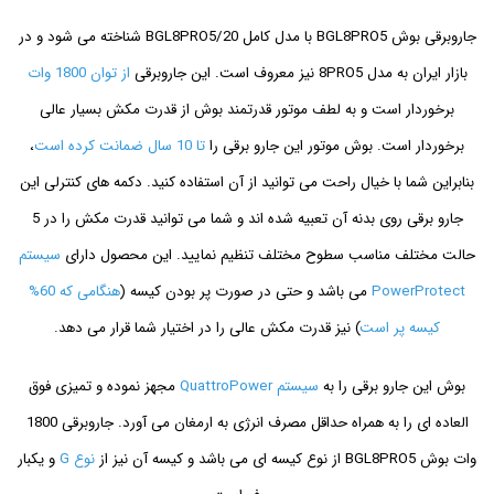
جاروبرقی بوش BGL8PRO5 با مدل کامل BGL8PRO5/20 شناخته می شود و در
بازار ایران به مدل 8PRO5 نیز معروف است. این جاروبرقی
از توان 1800 وات
برخوردار است و به لطف موتور قدرتمند بوش از قدرت مکش بسیار عالی
برخوردار است. بوش موتور این جارو برقی را
تا 10 سال ضمانت کرده است
،
بنابراین شما با خیال راحت می توانید از آن استفاده کنید. دکمه های کنترلی این
جارو برقی روی بدنه آن تعبیه شده اند و شما می توانید قدرت مکش را در 5
حالت مختلف مناسب سطوح مختلف تنظیم نمایید. این محصول دارای
سیستم
PowerProtect
می باشد و حتی در صورت پر بودن کیسه (
هنگامی که 60%
کیسه پر است
) نیز قدرت مکش عالی را در اختیار شما قرار می دهد.
بوش این جارو برقی را به
سیستم QuattroPower
مجهز نموده و تمیزی فوق
العاده ای را به همراه حداقل مصرف انرژی به ارمغان می آورد. جاروبرقی 1800
وات بوش BGL8PRO5 از نوع کیسه ای می باشد و کیسه آن نیز از
نوع G
و یکبار