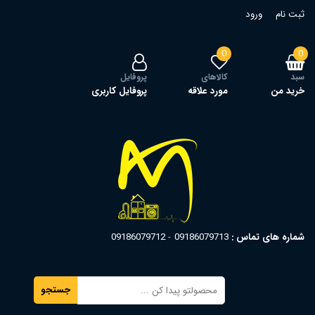
ثبت نام
ورود
0
0
سبد
کالاهای
پروفایل
خرید من
مورد علاقه
پروفایل کاربری
شماره های تماس :
09186079713
09186079712
جستجو