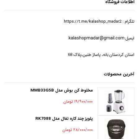
اطلاعات فروشگاه
تلگرام : https://t.me/kalashop_madar2
ایمیل:
kalashopmadar@gmail.com
استان کردستان:بانه، پاساژ طنین،پلاک 68
آخرین محصولات
مخلوط کن بوش مدل MMB33G5B
۱۹/۹۰۰/۰۰۰ تومان
پلوپز چند کاره تفال مدل RK7088
۲۸/۰۰۰/۰۰۰ تومان