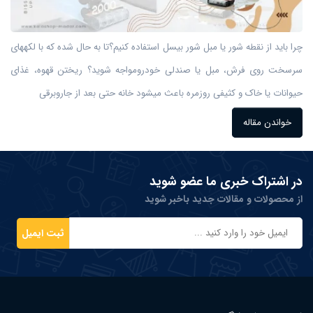
چرا باید از نقطه شور یا مبل شور بیسل استفاده کنیم؟تا به حال شده که با لکههای
سرسخت روی فرش، مبل یا صندلی خودرومواجه شوید؟ ریختن قهوه، غذای
حیوانات یا خاک و کثیفی روزمره باعث میشود خانه حتی بعد از جاروبرقی
خواندن مقاله
در اشتراک خبری ما عضو شوید
از محصولات و مقالات جدید باخبر شوید
ثبت ایمیل