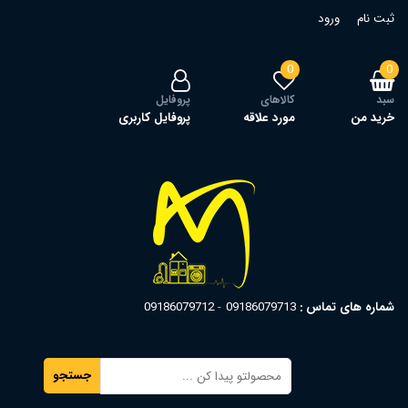
ثبت نام
ورود
0
0
سبد
کالاهای
پروفایل
خرید من
مورد علاقه
پروفایل کاربری
شماره های تماس :
09186079713
09186079712
جستجو